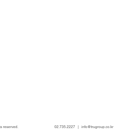
ts reserved.
02.735.2227 |
info@trugroup.co.kr