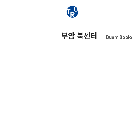
부암 북센터
Buam Bookc