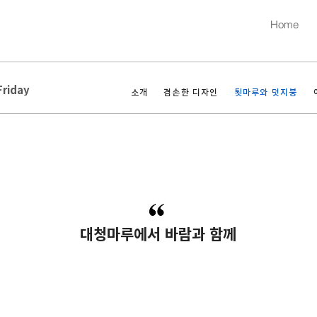
Home
Friday
소개
겸손한 디자인
툇마루와 덧지붕
​대청마루에서 바람과 함께